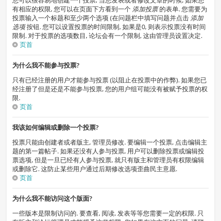
您可以很容易地创建一个投票, 当您发表或者修改文章的时候, 如果您
有相应的权限, 您可以在页面下方看到一个
添加投票
的表单. 您需要为
投票输入一个标题和至少两个选项 (在问题栏中填写问题并点击
添加
选项
按钮. 您可以设置投票的时间限制, 如果是0, 则表示投票没有时间
限制. 对于投票的选项数目, 论坛会有一个限制, 这由管理员设置决定.
页首
为什么我不能参与投票?
只有已经注册的用户才能参与投票 (以阻止在投票中的作弊). 如果您已
经注册了但是还是不能参与投票, 您的用户组可能没有被赋予投票的权
限.
页首
我该如何编辑或删除一个投票?
投票只能由创建者或者版主, 管理员修改. 要编辑一个投票, 点击编辑主
题的第一篇帖子. 如果还没有人参与投票, 用户可以删除投票或编辑投
票选项, 但是一旦已经有人参与投票, 就只有版主和管理员有权限编辑
或删除它. 这防止某些用户通过后期修改选项歪曲民主意愿.
页首
为什么我不能访问这个版面?
一些版本是限制访问的. 要查看, 阅读, 发表等等您需要一定的权限. 只