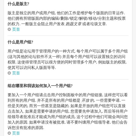
什么是版主?
版主是独立的用户或用户组, 他们的工作是维护每个版面的日常运作.
他们拥有所辖版面内部的编辑/删除/锁定/解锁/移动/分割主题和投票
的权力. 一般版主会阻止用户发表
跑题文章
或者垃圾文章.
页首
什么是用户组?
用户组是论坛用于管理用户的一种方式. 每个用户可以属于多个用户组
(这与其他的论坛软件不太一样) 并且每个用户组可以设置独立的访问
权限. 这使得管理员可以很方便的同时管理多个用户, 例如版主的权限,
使其可以访问私人版面等等.
页首
组在哪里和我该如何加入一个用户组?
要加入一个用户组请点击用户控制面板中的用户组链接, 这样您可以看
到所有的用户组. 并不是所有的用户组都是
开放
的, 一些需要申请, 一
些是关闭的, 而另一些甚至是隐藏的. 如果是开放的用户组您可以直接
点击加入. 如果是需要申请的用户组, 您需要先申请加入, 而后等待用户
组领导者批准后才能成为用户组的成员, 这个过程中他们可能会询问您
加入的原因. 如果申请没有被批准, 请不要纠缠用户组领导者, 他们会告
诉您没有批准的原因.
页首