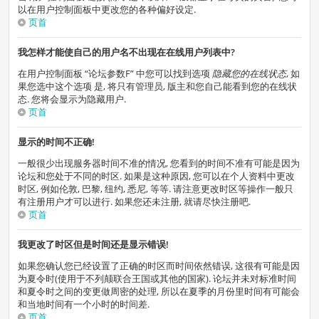
以在用户控制面板中更改您的各种偏好设定.
页首
我怎样才能使自己的用户名不出现在在线用户列表中?
在用户控制面板 “论坛参数F” 中您可以找到选项
隐藏您的在线状态
, 如
果您选中这个选项
是
, 将只有管理员, 版主和您自己能看到您的在线状
态. 您将会显示为隐藏用户.
页首
显示的时间不正确!
一般很少出现服务器时间不准的情况, 您看到的时间不准有可能是因为
论坛和您处于不同的时区. 如果是这种原因, 您可以在个人资料中更改
时区, 例如伦敦, 巴黎, 纽约, 悉尼, 等等. 请注意更改时区等操作一般只
有注册用户才可以进行. 如果您还未注册, 就请尽快注册吧.
页首
我更改了时区但是时间还是显示错误!
如果您确认您已经设置了正确的时区而时间依然错误, 这很有可能是因
为夏令时(使用于不列颠联合王国或其他的国家). 论坛并未对标准时间
和夏令时之间的变更做周密的处理, 所以在夏季的月份里时间有可能会
和当地时间有一个小时的时间差.
页首