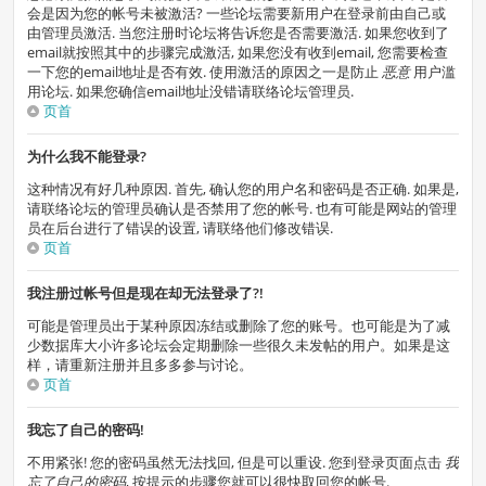
会是因为您的帐号未被激活? 一些论坛需要新用户在登录前由自己或
由管理员激活. 当您注册时论坛将告诉您是否需要激活. 如果您收到了
email就按照其中的步骤完成激活, 如果您没有收到email, 您需要检查
一下您的email地址是否有效. 使用激活的原因之一是防止
恶意
用户滥
用论坛. 如果您确信email地址没错请联络论坛管理员.
页首
为什么我不能登录?
这种情况有好几种原因. 首先, 确认您的用户名和密码是否正确. 如果是,
请联络论坛的管理员确认是否禁用了您的帐号. 也有可能是网站的管理
员在后台进行了错误的设置, 请联络他们修改错误.
页首
我注册过帐号但是现在却无法登录了?!
可能是管理员出于某种原因冻结或删除了您的账号。也可能是为了减
少数据库大小许多论坛会定期删除一些很久未发帖的用户。如果是这
样，请重新注册并且多多参与讨论。
页首
我忘了自己的密码!
不用紧张! 您的密码虽然无法找回, 但是可以重设. 您到登录页面点击
我
忘了自己的密码
, 按提示的步骤您就可以很快取回您的帐号.