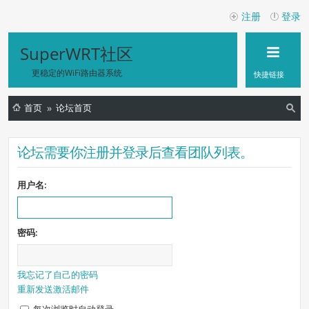
注册
登录
SuperWRT社区
更稳定的WiFi路由器系统
快捷链接
首页
论坛首页
索
论坛需要你注册并登录后查看团队列表。
用户名:
密码:
我忘记了自己的密码
重新发送激活邮件