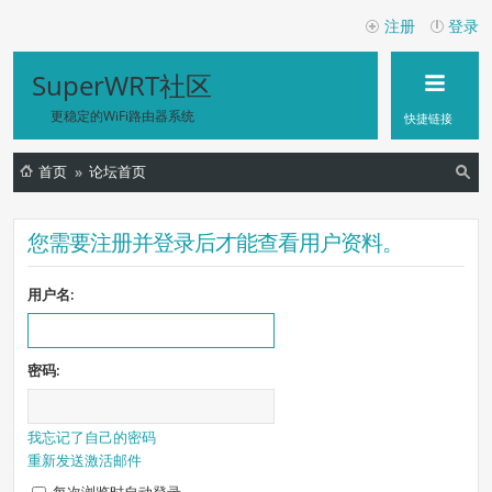
注册
登录
SuperWRT社区
更稳定的WiFi路由器系统
快捷链接
首页
论坛首页
索
您需要注册并登录后才能查看用户资料。
用户名:
密码:
我忘记了自己的密码
重新发送激活邮件