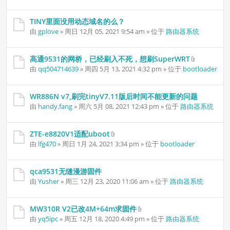
TINY里面没用动态域名的么？
由
gplove
» 周日 12月 05, 2021 9:54 am » 位于
路由器系统
高通9531的网桥，已经刷入不死，想刷SuperWRT
附
由
qq504714639
» 周四 5月 13, 2021 4:32 pm » 位于
bootloader
件
WR886N v7,刷完tinyV7.11版后时间不能更新的问题
由
handy.fang
» 周六 5月 08, 2021 12:43 pm » 位于
路由器系统
ZTE-e8820V1适配uboot
附
由
lfg470
» 周日 1月 24, 2021 3:34 pm » 位于
bootloader
件
qca9531无缝漫游固件
由
Yusher
» 周三 12月 23, 2020 11:06 am » 位于
路由器系统
MW310R V2已改4M+64m求固件
附
由
yq5ipc
» 周五 12月 18, 2020 4:49 pm » 位于
路由器系统
件