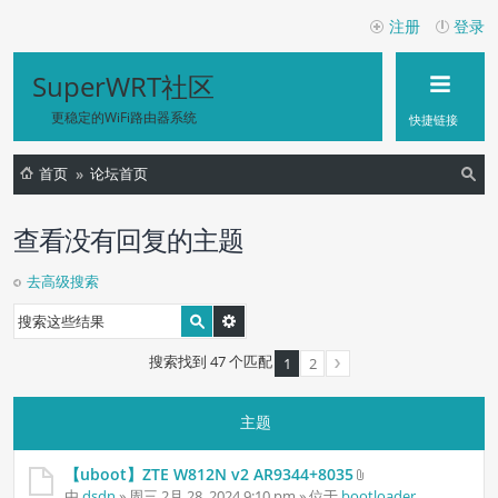
注册
登录
SuperWRT社区
更稳定的WiFi路由器系统
快捷链接
首页
论坛首页
索
查看没有回复的主题
去高级搜索
搜索找到 47 个匹配
1
2
主题
【uboot】ZTE W812N v2 AR9344+8035
附
由
dsdn
» 周三 2月 28, 2024 9:10 pm » 位于
bootloader