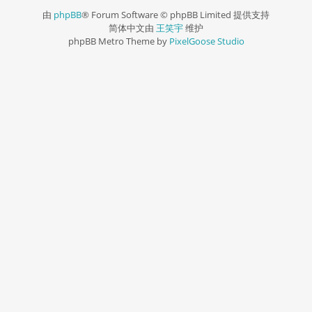
由
phpBB
® Forum Software © phpBB Limited 提供支持
简体中文由
王笑宇
维护
phpBB Metro Theme by
PixelGoose Studio