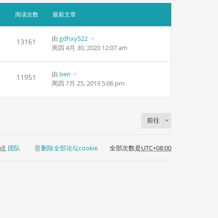
最
新
阅读次数
最新文章
帖
子
由
gdhxy522
13161
查
周四 4月 30, 2020 12:07 am
看
最
新
由
ben
11951
查
帖
周四 7月 25, 2019 5:06 pm
看
子
最
新
帖
前往
子
团队
删除全部论坛cookie
全部次数是
UTC+08:00