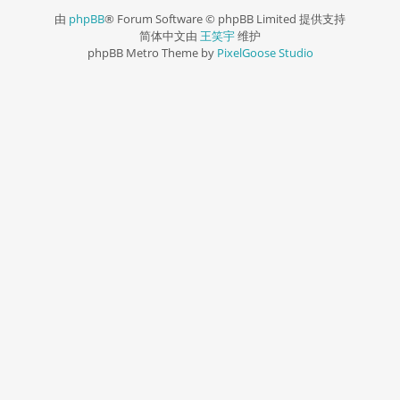
由
phpBB
® Forum Software © phpBB Limited 提供支持
简体中文由
王笑宇
维护
phpBB Metro Theme by
PixelGoose Studio