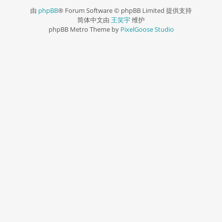
由
phpBB
® Forum Software © phpBB Limited 提供支持
简体中文由
王笑宇
维护
phpBB Metro Theme by
PixelGoose Studio