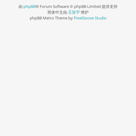
由
phpBB
® Forum Software © phpBB Limited 提供支持
简体中文由
王笑宇
维护
phpBB Metro Theme by
PixelGoose Studio