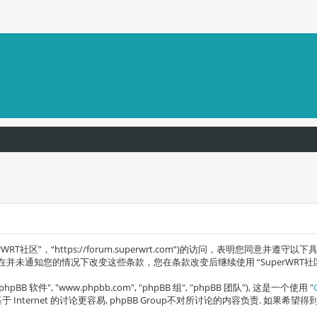
SuperWRT社区”，“https://forum.superwrt.com”)的访问，表明
，在并未通知您的情况下改变这些条款，您在条款改变后继续使用 “SuperWRT社
 软件", "www.phpbb.com", "phpBB 组", "phpBB 团队"), 这是一个使用 "
基于 Internet 的讨论更容易, phpBB Group不对所讨论的内容负责. 如果希望