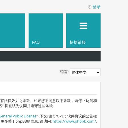
登录
FAQ
快捷链接
语言:
您同意并遵守以下具有法律效力之条款。如果您不同意以下条款，请停止访问和
区” 将被认为认同并遵守这些条款.
General Public License
" (下文指代 "GPL") 软件协议的公告栏
得到更多关于phpBB的信息, 请访问:
https://www.phpbb.com/
.