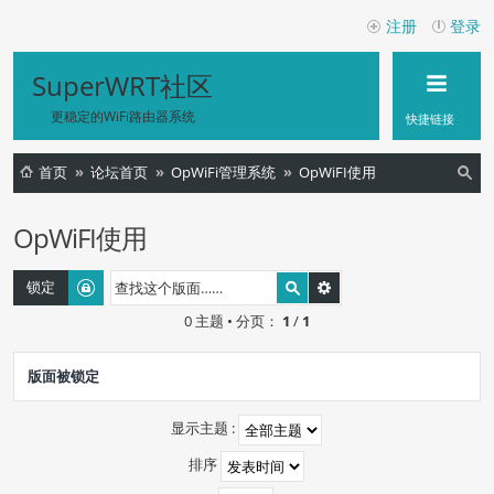
注册
登录
SuperWRT社区
更稳定的WiFi路由器系统
快捷链接
首页
论坛首页
OpWiFi管理系统
OpWiFI使用
索
OpWiFI使用
锁定
0 主题 • 分页：
1
/
1
版面被锁定
显示主题 :
排序