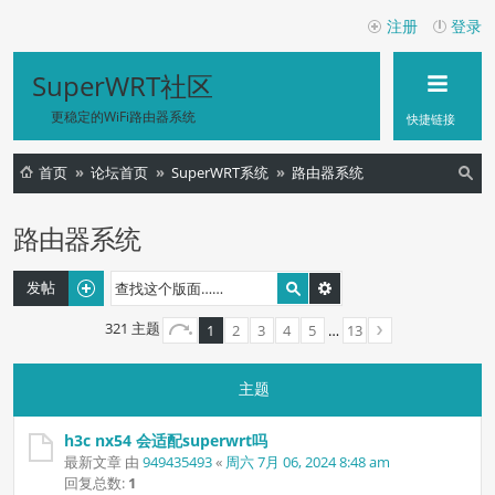
注册
登录
SuperWRT社区
更稳定的WiFi路由器系统
快捷链接
首页
论坛首页
SuperWRT系统
路由器系统
索
路由器系统
发帖
321 主题
1
2
3
4
5
…
13
主题
h3c nx54 会适配superwrt吗
最新文章 由
949435493
«
周六 7月 06, 2024 8:48 am
回复总数:
1