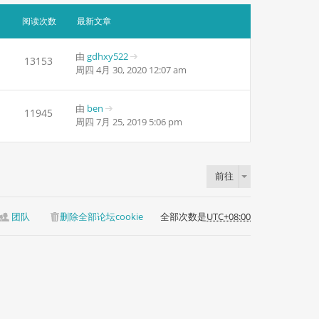
最
新
阅读次数
最新文章
帖
子
由
gdhxy522
13153
查
周四 4月 30, 2020 12:07 am
看
最
新
由
ben
11945
查
帖
周四 7月 25, 2019 5:06 pm
看
子
最
新
帖
前往
子
团队
删除全部论坛cookie
全部次数是
UTC+08:00